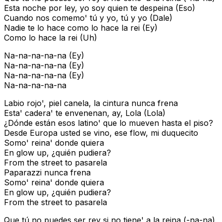
Esta noche por ley, yo soy quien te despeina (Eso)
Cuando nos comemo' tú y yo, tú y yo (Dale)
Nadie te lo hace como lo hace la rei (Ey)
Como lo hace la rei (Uh)
Na-na-na-na-na (Ey)
Na-na-na-na-na (Ey)
Na-na-na-na-na (Ey)
Na-na-na-na-na
Labio rojo', piel canela, la cintura nunca frena
Esta' cadera' te envenenan, ay, Lola (Lola)
¿Dónde están esos latino' que lo mueven hasta el piso?
Desde Europa usted se vino, ese flow, mi duquecito
Somo' reina' donde quiera
En glow up, ¿quién pudiera?
From the street to pasarela
Paparazzi nunca frena
Somo' reina' donde quiera
En glow up, ¿quién pudiera?
From the street to pasarela
Que tú no puedes ser rey si no tiene' a la reina (-na-na)