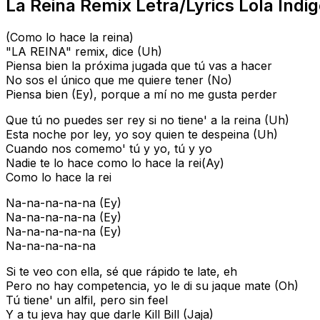
La Reina Remix Letra/Lyrics Lola Indig
(Como lo hace la reina)
"LA REINA" remix, dice (Uh)
Piensa bien la próxima jugada que tú vas a hacer
No sos el único que me quiere tener (No)
Piensa bien (Ey), porque a mí no me gusta perder
Que tú no puedes ser rey si no tiene' a la reina (Uh)
Esta noche por ley, yo soy quien te despeina (Uh)
Cuando nos comemo' tú y yo, tú y yo
Nadie te lo hace como lo hace la rei(Ay)
Como lo hace la rei
Na-na-na-na-na (Ey)
Na-na-na-na-na (Ey)
Na-na-na-na-na (Ey)
Na-na-na-na-na
Si te veo con ella, sé que rápido te late, eh
Pero no hay competencia, yo le di su jaque mate (Oh)
Tú tiene' un alfil, pero sin feel
Y a tu jeva hay que darle Kill Bill (Jaja)