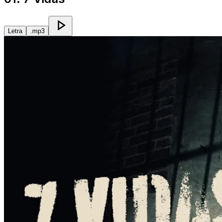
Letra
.mp3