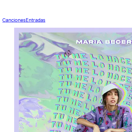
Canciones
Entradas