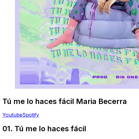
Tú me lo haces fácil
Maria Becerra
Youtube
Spotify
01. Tú me lo haces fácil