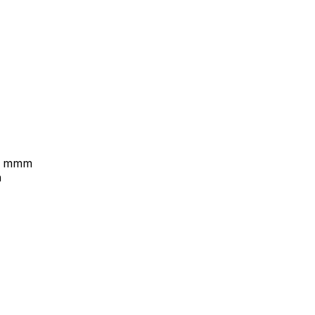
), mmm
h