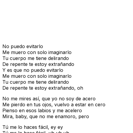
No puedo evitarlo
Me muero con solo imaginarlo
Tu cuerpo me tiene delirando
De repente te estoy extrañando
Y es que no puedo evitarlo
Me muero con solo imaginarlo
Tu cuerpo me tiene delirando
De repente te estoy extrañando, oh
No me mires así, que yo no soy de acero
Me pierdo en tus ojos, vuelvo a estar en cero
Pienso en esos labios y me acelero
Mira, baby, que no me enamoro, pero
Tú me lo haces fácil, ey ey