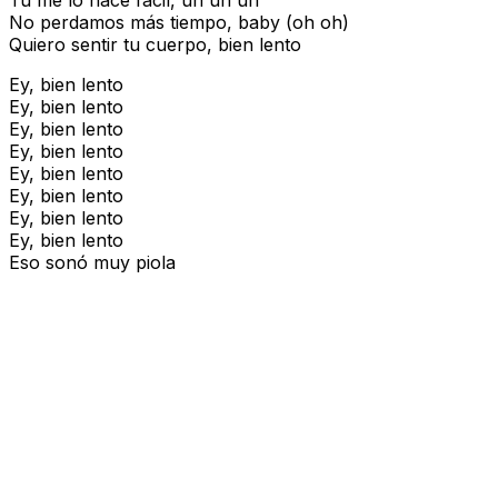
Tú me lo hace fácil, uh uh uh
No perdamos más tiempo, baby (oh oh)
Quiero sentir tu cuerpo, bien lento
Ey, bien lento
Ey, bien lento
Ey, bien lento
Ey, bien lento
Ey, bien lento
Ey, bien lento
Ey, bien lento
Ey, bien lento
Eso sonó muy piola